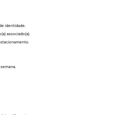
de identidade.
(a) associado(a).
 estacionamento.
a semana.