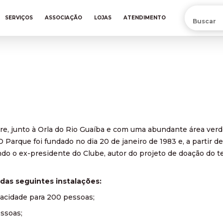
PRÉ-VENDA DA NOVA CAMISA DO INTER! COMPRE AGORA
SERVIÇOS
ASSOCIAÇÃO
LOJAS
ATENDIMENTO
re, junto à Orla do Rio Guaíba e com uma abundante área verde
 O Parque foi fundado no dia 20 de janeiro de 1983 e, a partir 
 o ex-presidente do Clube, autor do projeto de doação do te
das seguintes instalações:
acidade para 200 pessoas;
essoas;