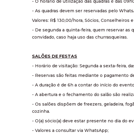
- O horário de utilização das quadras é das 09h
- As quadras devem ser reservadas pelo What
Valores: R$ 130,00/hora, Sócios, Conselheiros 
- De segunda a quinta-feira, quem reservar as 
convidado, caso haja uso das churrasqueiras.
SALÕES DE FESTAS
- Horário de visitação: Segunda a sexta-feira, d
- Reservas são feitas mediante o pagamento de
- A duração é de 6h a contar do início do evento
- A abertura e o fechamento do salão são reali
- Os salões dispõem de freezers, geladeira, fo
cozinha.
- O(a) sócio(a) deve estar presente no dia do 
- Valores a consultar via WhatsApp;