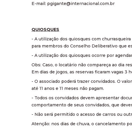
E-mail: pgigante@internacional.com.br
QUIOSQUES
- A utilização dos quiosques com churrasquei
para membros do Conselho Deliberativo que es
- A utilização dos quiosques ocorre por agend
Obs: Caso, o locatário não compareça ao dia res
Em dias de jogos, as reservas ficaram vagas 3 h
- O associado poderá trazer convidados. O valo
até 11 anos e 11 meses não pagam.
- Todos os convidados devem apresentar docume
comportamento de seus convidados, que devem 
- Não será permitido o acesso de carros ou out
Atenção: nos dias de chuva, o cancelamento pod