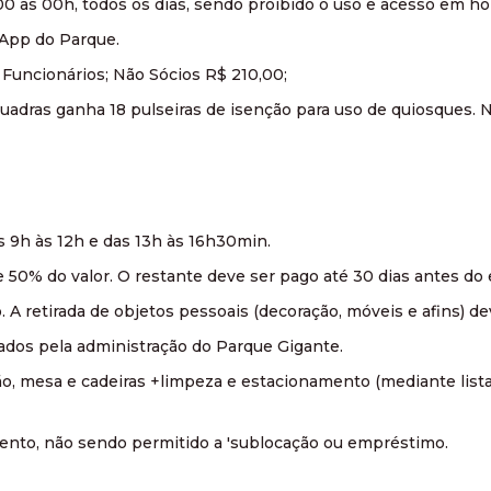
00 às 00h, todos os dias, sendo proibido o uso e acesso em hor
sApp do Parque.
e Funcionários; Não Sócios R$ 210,00;
quadras ganha 18 pulseiras de isenção para uso de quiosques. N
as 9h às 12h e das 13h às 16h30min.
 50% do valor. O restante deve ser pago até 30 dias antes do 
. A retirada de objetos pessoais (decoração, móveis e afins) dev
zados pela administração do Parque Gigante.
gão, mesa e cadeiras +limpeza e estacionamento (mediante list
evento, não sendo permitido a 'sublocação ou empréstimo.